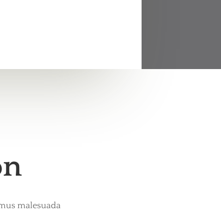
on
vamus malesuada