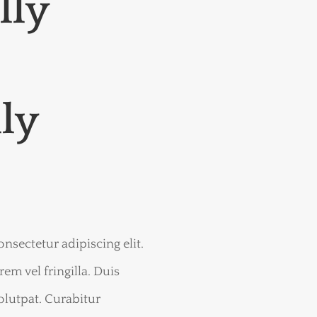
lly
ly
nsectetur adipiscing elit.
em vel fringilla. Duis
olutpat. Curabitur