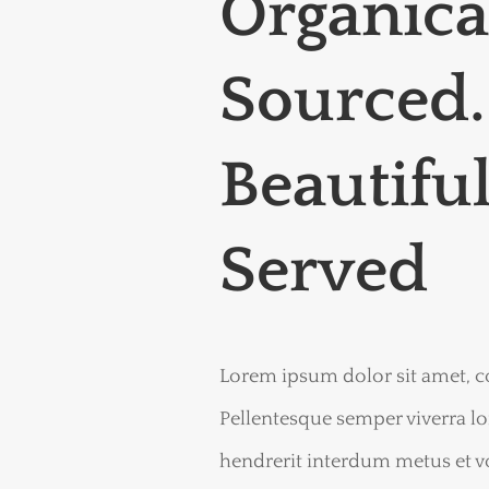
Organica
Sourced.
Beautiful
Served
Lorem ipsum dolor sit amet, co
Pellentesque semper viverra lor
hendrerit interdum metus et v